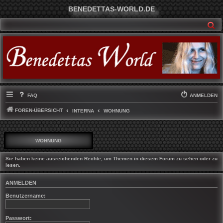
BENEDETTAS-WORLD.DE
SU
FAQ
ANMELDEN
FOREN-ÜBERSICHT
INTERNA
WOHNUNG
WOHNUNG
Sie haben keine ausreichenden Rechte, um Themen in diesem Forum zu sehen oder zu
lesen.
ANMELDEN
Benutzername:
Passwort: