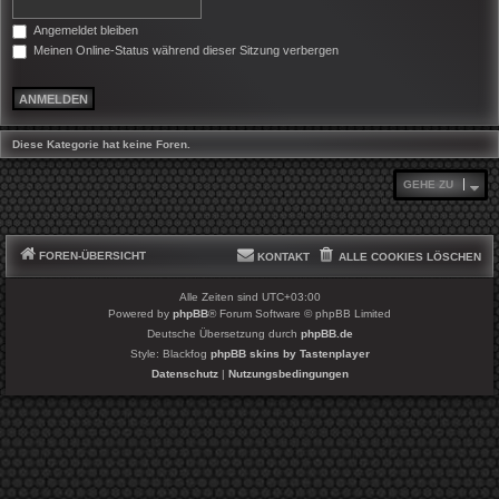
Angemeldet bleiben
Meinen Online-Status während dieser Sitzung verbergen
Diese Kategorie hat keine Foren.
GEHE ZU
FOREN-ÜBERSICHT
KONTAKT
ALLE COOKIES LÖSCHEN
Alle Zeiten sind
UTC+03:00
Powered by
phpBB
® Forum Software © phpBB Limited
Deutsche Übersetzung durch
phpBB.de
Style: Blackfog
phpBB skins by Tastenplayer
Datenschutz
|
Nutzungsbedingungen