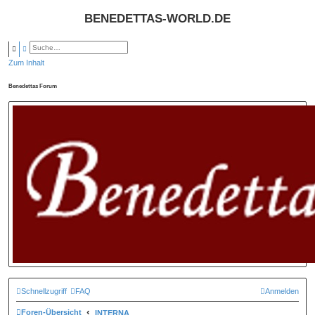
BENEDETTAS-WORLD.DE
SUCHE
ERWEITERTE SUCHE
Zum Inhalt
Benedettas Forum
Schnellzugriff
FAQ
Anmelden
Foren-Übersicht
INTERNA