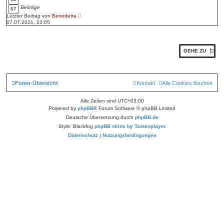
r
Beiträge
67
B
N
Letzter Beitrag
von
Benedetta
e
e
07.07.2021, 23:05
i
u
t
e
r
s
a
t
g
GEHE ZU
e
r
B
e
i
Foren-Übersicht
Kontakt
Alle Cookies löschen
t
r
a
Alle Zeiten sind
UTC+03:00
g
Powered by
phpBB
® Forum Software © phpBB Limited
Deutsche Übersetzung durch
phpBB.de
Style: Blackfog
phpBB skins by Tastenplayer
Datenschutz
|
Nutzungsbedingungen