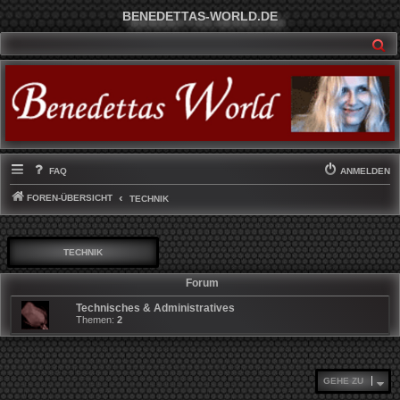
BENEDETTAS-WORLD.DE
SU
FAQ
ANMELDEN
FOREN-ÜBERSICHT
TECHNIK
TECHNIK
Forum
Technisches & Administratives
Themen:
2
GEHE ZU