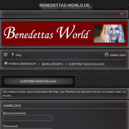
BENEDETTAS-WORLD.DE
SU
FAQ
ANMELDEN
FOREN-ÜBERSICHT
BERG-SPORTS
KURZTRIP NACH DALAAS
KURZTRIP NACH DALAAS
Sie haben keine ausreichenden Rechte, um Themen in diesem Forum zu sehen oder zu
lesen.
ANMELDEN
Benutzername:
Passwort: