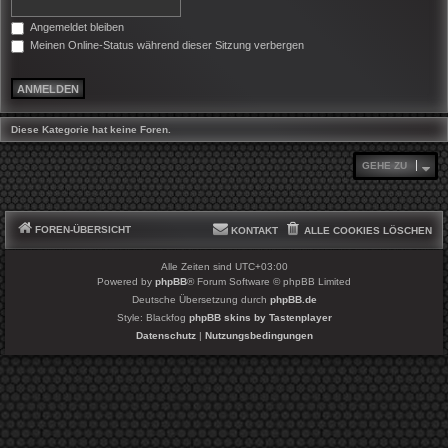
Angemeldet bleiben
Meinen Online-Status während dieser Sitzung verbergen
Diese Kategorie hat keine Foren.
GEHE ZU
FOREN-ÜBERSICHT
KONTAKT
ALLE COOKIES LÖSCHEN
Alle Zeiten sind
UTC+03:00
Powered by
phpBB
® Forum Software © phpBB Limited
Deutsche Übersetzung durch
phpBB.de
Style: Blackfog
phpBB skins by Tastenplayer
Datenschutz
|
Nutzungsbedingungen